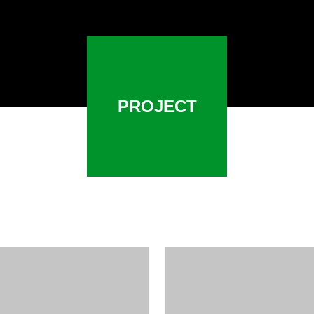
PROJECT