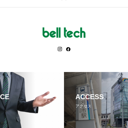
ICE
ACCESS
アクセス