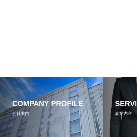
COMPANY PROFILE
SERV
会社案内
事業内容