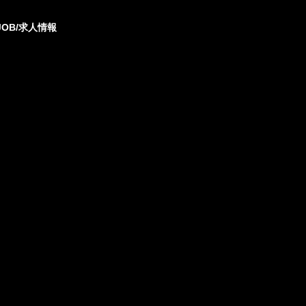
/JOB/求人情報