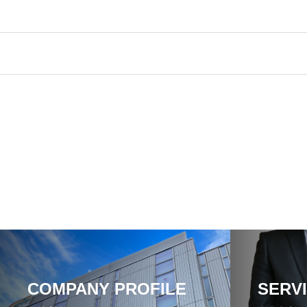
COMPANY PROFILE
SERV