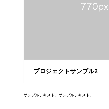
プロジェクトサンプル2
サンプルテキスト。サンプルテキスト。